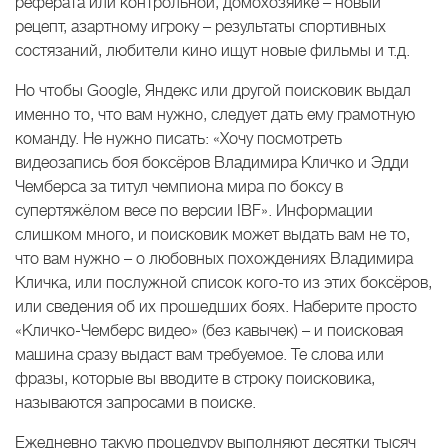
реферата или контрольной, домохозяйке – новый
рецепт, азартному игроку – результаты спортивных
состязаний, любители кино ищут новые фильмы и т.д.
Но чтобы Google, Яндекс или другой поисковик выдал
именно то, что вам нужно, следует дать ему грамотную
команду. Не нужно писать: «Хочу посмотреть
видеозапись боя боксёров Владимира Кличко и Эдди
Чемберса за титул чемпиона мира по боксу в
супертяжёлом весе по версии IBF». Информации
слишком много, и поисковик может выдать вам не то,
что вам нужно – о любовных похождениях Владимира
Кличка, или послужной список кого-то из этих боксёров,
или сведения об их прошедших боях. Наберите просто
«Кличко-Чемберс видео» (без кавычек) – и поисковая
машина сразу выдаст вам требуемое. Те слова или
фразы, которые вы вводите в строку поисковика,
называются запросами в поиске.
Ежедневно такую процедуру выполняют десятки тысяч