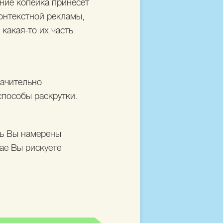
ние копейка принесет
контекстной рекламы,
 какая-то их часть
начительно
способы раскрутки.
ль Вы намерены
чае Вы рискуете