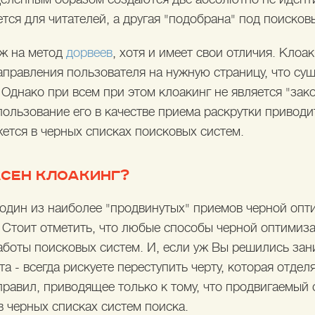
тся для читателей, а другая "подобрана" под поисков
ж на метод
дорвеев
, хотя и имеет свои отличия. Клоа
аправления пользователя на нужную страницу, что су
 Однако при всем при этом клоакинг не является "за
ользование его в качестве приема раскрутки приводит
ется в черных списках поисковых систем.
АСЕН КЛОАКИНГ?
 один из наиболее "продвинутых" приемов черной опт
? Стоит отметить, что любые способы черной оптимиз
аботы поисковых систем. И, если уж Вы решились зан
а - всегда рискуете переступить черту, которая отдел
равил, приводящее только к тому, что продвигаемый 
в черных списках систем поиска.