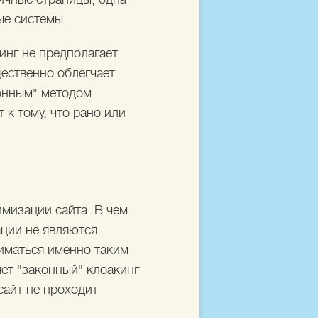
ые системы.
кинг не предполагает
щественно облегчает
конным" методом
 к тому, что рано или
имизации сайта. В чем
ации не являются
иматься именно таким
яет "законный" клоакинг
сайт не проходит