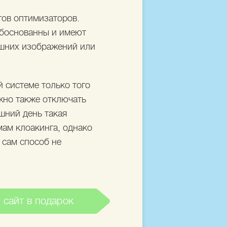
тов оптимизаторов.
обоснованны и имеют
лишних изображений или
й системе только того
ожно также отключать
шний день такая
мам клоакинга, однако
 сам способ не
 сайт в подарок