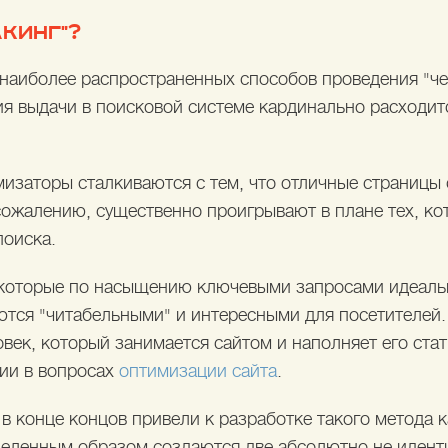
АКИНГ"?
з наиболее распространенных способов проведения "ч
ия выдачи в поисковой системе кардинально расходитс
мизаторы сталкиваются с тем, что отличные страницы
 сожалению, существенно проигрывают в плане тех, к
поиска.
 которые по насыщению ключевыми запросами идеаль
ются "читабельными" и интересными для посетителей.
ловек, который занимается сайтом и наполняет его ста
ии в вопросах
оптимизации сайта
.
в конце концов привели к разработке такого метода к
деленным образом создаются две абсолютно не идент