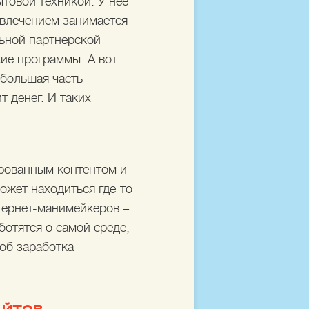
товой техникой. У нее
ивлечением занимается
льной партнерской
кие программы. А вот
 большая часть
 денег. И таких
ированным контентом и
может находиться где-то
тернет-манимейкеров –
отятся о самой среде,
соб заработка