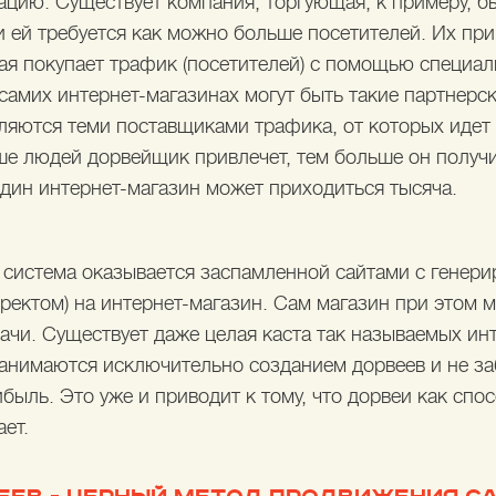
ацию. Существует компания, торгующая, к примеру, бы
 и ей требуется как можно больше посетителей. Их пр
рая покупает трафик (посетителей) с помощью специа
самих интернет-магазинах могут быть такие партнерс
вляются теми поставщиками трафика, от которых идет
ше людей дорвейщик привлечет, тем больше он получит
дин интернет-магазин может приходиться тысяча.
я система оказывается заспамленной сайтами с генер
иректом) на интернет-магазин. Сам магазин при этом 
дачи. Существует даже целая каста так называемых ин
анимаются исключительно созданием дорвеев и не заб
быль. Это уже и приводит к тому, что дорвеи как спо
ет.