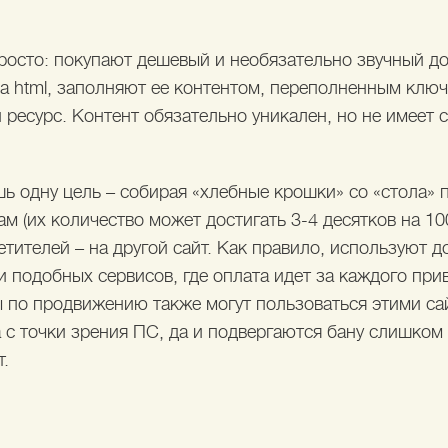
росто: покупают дешевый и необязательно звучный д
а html, заполняют ее контентом, переполненным клю
й ресурс. Контент обязательно уникален, но не имеет 
ь одну цель – собирая «хлебные крошки» со «стола» 
 (их количество может достигать 3-4 десятков на 100
тителей – на другой сайт. Как правило, используют д
 подобных сервисов, где оплата идет за каждого при
 по продвижению также могут пользоваться этими са
 с точки зрения ПС, да и подвергаются бану слишком 
т.