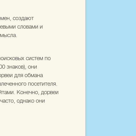
омен, создают
чевыми словами и
смысла.
поисковых систем по
0 знаков), они
орвеи для обмана
влеченного посетителя.
йтами. Конечно, дорвеи
часто, однако они