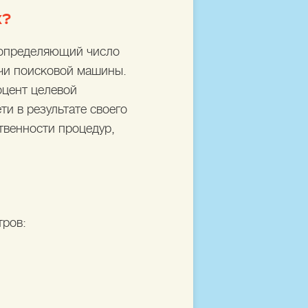
Х?
, определяющий число
ачи поисковой машины.
оцент целевой
ти в результате своего
твенности процедур,
тров: