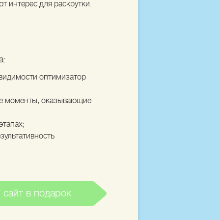
т интерес для раскрутки.
а:
 видимости оптимизатор
се моменты, оказывающие
этапах;
езультативность
 сайт в подарок