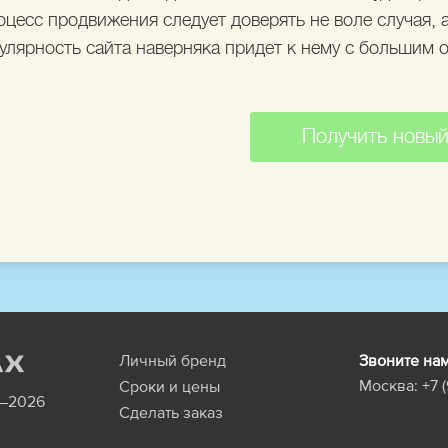
оцесс продвижения следует доверять не воле случая,
улярность сайта наверняка придет к нему с большим 
Получить новый
Личный бренд
Звоните на
Москва:
+7 
Сроки и цены
0–2026
Сделать заказ