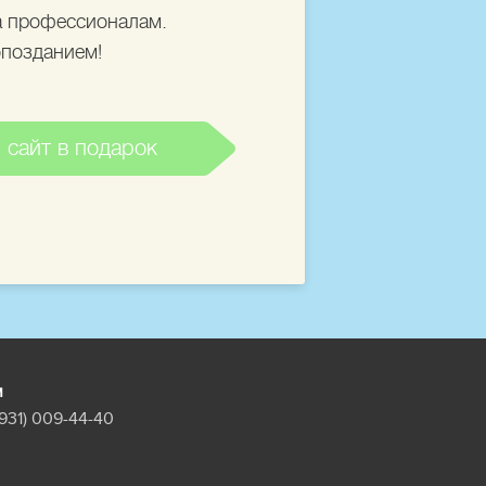
 а профессионалам.
опозданием!
 сайт в подарок
м
(931) 009-44-40