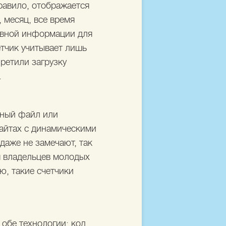
правило, отображается
 месяц, все время
новной информации для
етчик учитывает лишь
ретили загрузку
.
ьный файл или
сайтах с динамическими
даже не замечают, так
ля владельцев молодых
ию, такие счетчики
 обе технологии: код